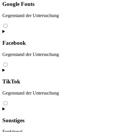
under-
Google Fonts
construction
Gegenstand der Untersuchung
Consent
to
service
google-
Facebook
fonts
Gegenstand der Untersuchung
Consent
to
service
facebook
TikTok
Gegenstand der Untersuchung
Consent
to
service
tiktok
Sonstiges
Funktional