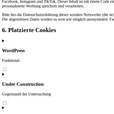
Facebook, Instagram und TikTok. Dieser Inhalt ist mit einem Code ei
personalisierte Werbung speichern und verarbeiten.
Bitte lies die Datenschutzerklärung dieser sozialen Netzwerke (die si
Die abgerufenen Daten werden so weit wie möglich anonymisiert. Fac
6. Platzierte Cookies
WordPress
Funktional
Consent
to
service
wordpress
Under Construction
Gegenstand der Untersuchung
Consent
to
service